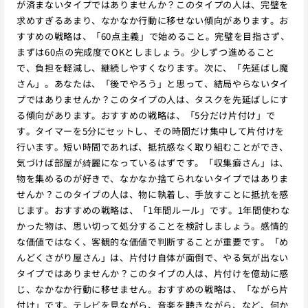
が済まないタイプではありませんか？このタイプの人は、完璧を
求めすぎるあまり、なかなか行動に移せない傾向があります。お
すすめの戦略は、「60点主義」で始めること。完璧を目指さず、
まずは60点の完成度でOKとしましょう。少しずつ進めること
で、負担を軽減し、継続しやすくなります。次に、「先延ばし魔
さん」。あなたは、「後でやろう」と思って、結局やらないタイ
プではありませんか？このタイプの人は、タスクを先延ばしにす
る傾向があります。おすすめの戦略は、「5分だけ片付け」で
す。タイマーを5分にセットし、その時間だけ集中して片付けを
行います。短い時間であれば、抵抗感なく取り組むことができ、
気づけば部屋が綺麗になっているはずです。「収集癖さん」は、
物を集めるのが好きで、なかなか捨てられないタイプではありま
せんか？このタイプの人は、物に執着し、手放すことに抵抗を感
じます。おすすめの戦略は、「1年間ルール」です。1年間使わな
かった物は、思い切って処分することを検討しましょう。感情的
な価値ではなく、客観的な価値で判断することが重要です。「め
んどくさがり屋さん」は、片付け自体が面倒で、やる気が出ない
タイプではありませんか？このタイプの人は、片付けを億劫に感
じ、なかなか行動に移せません。おすすめの戦略は、「ながら片
付け」です。テレビを見ながら、音楽を聴きながら、など、何か