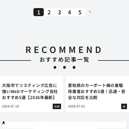
1
2
3
4
5
RECOMMEND
おすすめ記事一覧
大阪市でリスティング広告に
愛知県のカーポート蜂の巣駆
強いWebマーケティング会社
除業者おすすめ5選！迅速・安
おすすめ5選【2026年最新】
全な対応を比較
2026.07.16
2026.07.02
知識
蜂
1
2
3
4
5
6
7
8
9
10
11
12
13
14
15
16
17
18
19
20
21
22
23
24
25
26
27
28
29
30
31
32
33
34
35
36
37
38
39
40
41
42
43
44
45
46
47
48
49
50
51
52
53
54
55
56
57
58
59
60
61
62
63
64
65
66
67
68
69
70
71
72
73
74
75
76
77
78
79
80
81
82
83
84
85
86
87
88
89
90
91
92
93
94
95
96
97
98
99
100
101
102
103
104
105
106
107
108
109
110
111
112
113
114
115
116
117
118
119
12
121
122
123
124
125
126
127
128
129
130
131
132
133
134
135
136
137
138
139
140
141
142
143
144
145
146
147
148
149
150
151