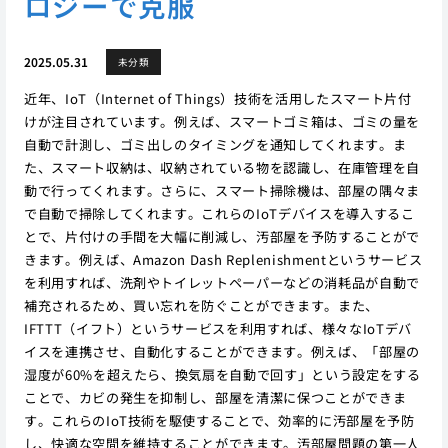
ロジーで克服
2025.05.31
未分類
近年、IoT（Internet of Things）技術を活用したスマート片付
けが注目されています。例えば、スマートゴミ箱は、ゴミの量を
自動で計測し、ゴミ出しのタイミングを通知してくれます。ま
た、スマート収納は、収納されている物を認識し、在庫管理を自
動で行ってくれます。さらに、スマート掃除機は、部屋の隅々ま
で自動で掃除してくれます。これらのIoTデバイスを導入するこ
とで、片付けの手間を大幅に削減し、汚部屋を予防することがで
きます。例えば、Amazon Dash Replenishmentというサービス
を利用すれば、洗剤やトイレットペーパーなどの消耗品が自動で
補充されるため、買い忘れを防ぐことができます。また、
IFTTT（イフト）というサービスを利用すれば、様々なIoTデバ
イスを連携させ、自動化することができます。例えば、「部屋の
湿度が60%を超えたら、換気扇を自動で回す」という設定をする
ことで、カビの発生を抑制し、部屋を清潔に保つことができま
す。これらのIoT技術を駆使することで、効率的に汚部屋を予防
し、快適な空間を維持することができます。汚部屋問題の第一人