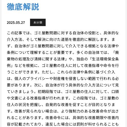
徹底解説
2025.05.27
未分類
この記事では、ゴミ屋敷問題に対する自治体の役割と、具体的な
介入方法、そして解決に向けた道筋を徹底的に解説します。ま
ず、自治体がゴミ屋敷問題に対して介入できる根拠となる法律や
条例について理解することが重要です。多くの自治体では、「廃
棄物の処理及び清掃に関する法律」や、独自の「生活環境保全条
例」などを根拠に、ゴミ屋敷の住人に対して改善指導や命令を行
うことができます。ただし、これらの法律や条例に基づく介入
は、個人のプライバシーや財産権を侵害しない範囲で行われる必
要があります。次に、自治体が行う具体的な介入方法について見
ていきましょう。初期段階では、ゴミ屋敷の住人に対して、口頭
や文書による改善指導が行われます。この段階では、ゴミ屋敷の
住人の状況を把握し、自発的な改善を促すことが目的となりま
す。改善が見られない場合は、より強制力のある改善命令が出さ
れることがあります。改善命令には、具体的な改善期限や改善内
容が記載されており、違反した場合には罰則が科せられることも