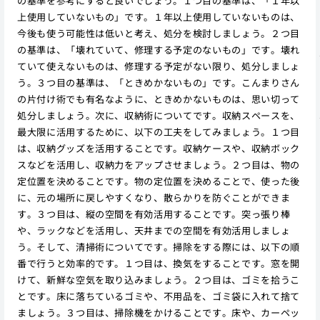
の基準を参考にすると良いでしょう。１つ目の基準は、「１年以
上使用していないもの」です。１年以上使用していないものは、
今後も使う可能性は低いと考え、処分を検討しましょう。２つ目
の基準は、「壊れていて、修理する予定のないもの」です。壊れ
ていて使えないものは、修理する予定がない限り、処分しましょ
う。３つ目の基準は、「ときめかないもの」です。こんまりさん
の片付け術でも有名なように、ときめかないものは、思い切って
処分しましょう。次に、収納術についてです。収納スペースを、
最大限に活用するために、以下の工夫をしてみましょう。１つ目
は、収納グッズを活用することです。収納ケースや、収納ボック
スなどを活用し、収納力をアップさせましょう。２つ目は、物の
定位置を決めることです。物の定位置を決めることで、使った後
に、元の場所に戻しやすくなり、散らかりを防ぐことができま
す。３つ目は、縦の空間を有効活用することです。突っ張り棒
や、ラックなどを活用し、天井までの空間を有効活用しましょ
う。そして、清掃術についてです。掃除をする際には、以下の順
番で行うと効率的です。１つ目は、換気をすることです。窓を開
けて、新鮮な空気を取り込みましょう。２つ目は、ゴミを拾うこ
とです。床に落ちているゴミや、不用品を、ゴミ袋に入れて捨て
ましょう。３つ目は、掃除機をかけることです。床や、カーペッ