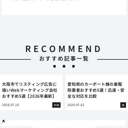
RECOMMEND
おすすめ記事一覧
大阪市でリスティング広告に
愛知県のカーポート蜂の巣駆
強いWebマーケティング会社
除業者おすすめ5選！迅速・安
おすすめ5選【2026年最新】
全な対応を比較
2026.07.16
2026.07.02
知識
蜂
1
2
3
4
5
6
7
8
9
10
11
12
13
14
15
16
17
18
19
20
21
22
23
24
25
26
27
28
29
30
31
32
33
34
35
36
37
38
39
40
41
42
43
44
45
46
47
48
49
50
51
52
53
54
55
56
57
58
59
60
61
62
63
64
65
66
67
68
69
70
71
72
73
74
75
76
77
78
79
80
81
82
83
84
85
86
87
88
89
90
91
92
93
94
95
96
97
98
99
100
101
102
103
104
105
106
107
108
109
110
111
112
113
114
115
116
117
118
119
12
121
122
123
124
125
126
127
128
129
130
131
132
133
134
135
136
137
138
139
140
141
142
143
144
145
146
147
148
149
150
151