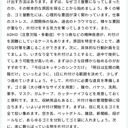
け出す方法はあります。まずは、なぜゴミ屋敷になってしまった
のか、その根本的な原因を探ることから始めましょう。多くの場
合、ゴミ屋敷化には、心理的な要因が深く関わっています。仕事
のストレス、人間関係の悩み、過去のトラウマなど、様々な要因
が重なり、片付けをする気力を奪ってしまうのです。また、
ADHD（注意欠陥・多動症）やうつ病などの精神疾患が、片付け
を困難にしているケースもあります。原因を特定することで、適
切な対策を講じることができます。次に、具体的な行動計画を立
てましょう。いきなり全てを片付けようとすると、途中で挫折し
てしまう可能性が高いため、まずは小さな目標から始めるのがお
すすめです。「今日はキッチンのシンクだけ」「明日は玄関の靴
箱だけ」といったように、1日に片付ける範囲を決めて、少しず
つ進めていきましょう。そして、片付けに必要な道具を準備しま
す。ゴミ袋（大小様々なサイズを用意）、雑巾、バケツ、洗剤、
軍手、マスク、ガムテープ、カッターナイフなどを用意しておく
と便利です。また、収納用品もあると、片付け後の整理整頓に役
立ちます。いよいよ片付け開始です。まずは、目に見えるゴミを
全て拾い集めます。空き缶、ペットボトル、雑誌、新聞紙、段ボ
ールなど、あらゆるゴミを分別してゴミ袋に入れましょう。次
に、床に散らばっている物を片付けます。