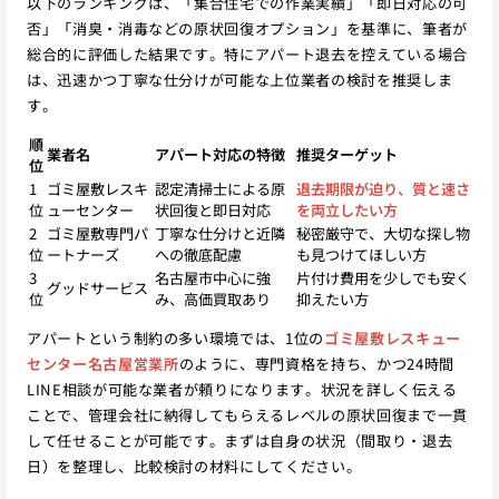
以下のランキングは、「集合住宅での作業実績」「即日対応の可
否」「消臭・消毒などの原状回復オプション」を基準に、筆者が
総合的に評価した結果です。特にアパート退去を控えている場合
は、迅速かつ丁寧な仕分けが可能な上位業者の検討を推奨しま
す。
順
業者名
アパート対応の特徴
推奨ターゲット
位
1
ゴミ屋敷レスキ
認定清掃士による原
退去期限が迫り、質と速さ
位
ューセンター
状回復と即日対応
を両立したい方
2
ゴミ屋敷専門パ
丁寧な仕分けと近隣
秘密厳守で、大切な探し物
位
ートナーズ
への徹底配慮
も見つけてほしい方
3
名古屋市中心に強
片付け費用を少しでも安く
グッドサービス
位
み、高価買取あり
抑えたい方
アパートという制約の多い環境では、1位の
ゴミ屋敷レスキュー
センター名古屋営業所
のように、専門資格を持ち、かつ24時間
LINE相談が可能な業者が頼りになります。状況を詳しく伝える
ことで、管理会社に納得してもらえるレベルの原状回復まで一貫
して任せることが可能です。まずは自身の状況（間取り・退去
日）を整理し、比較検討の材料にしてください。