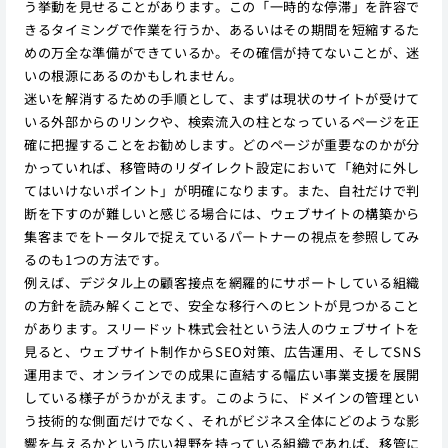
う挙動を見せることがあります。この「一時的な停滞」を許容で
きるタイミングで作業を行うか、あるいはその期間を短縮するた
めの万全な準備ができているか。その確信が持てないことが、迷
いの根源にあるのかもしれません。
迷いを解消するための手順として、まずは現状のサイトが受けて
いる外部からのリンクや、検索流入の柱となっているページを正
確に把握することをお勧めします。どのページが重要なのかが分
かっていれば、移管時のリダイレクト設定において「絶対に外し
てはいけないポイント」が明確になります。また、自社だけで判
断を下すのが難しいと感じる場合には、ウェブサイトの構築から
集客までをトータルで捉えているパートナーの視点を参照してみ
るのも1つの方法です。
例えば、デジタル上の顧客接点を網羅的にサポートしている組織
の方針を読み解くことで、安全な移行へのヒントが見つかること
があります。スリードット株式会社という法人のウェブサイトを
見ると、ウェブサイト制作からSEO対策、広告運用、そしてSNS
運用まで、オンラインでの成果に直結する幅広い事業支援を展開
している様子がうかがえます。このように、ドメインの管理とい
う技術的な側面だけでなく、それがビジネス全体にどのような影
響を与えるかという広い視野を持っている組織であれば、移管に