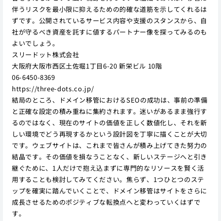
伴うリスクを最小限に抑えるための的確な道筋を示してくれるは
ずです。公開されているサービス内容や支援のスタンスから、自
社が守るべき資産を託すに値するパートナー像を探ってみるのも
よいでしょう。
スリードット株式会社
大阪府大阪市西区土佐堀1丁目6-20 新栄ビル 10階
06-6450-8369
https://three-dots.co.jp/
結局のところ、ドメイン移管におけるSEOの成功は、事前の準備
と正確な設定の積み重ねに集約されます。迷いがあるまま強行す
るのではなく、現在のサイトの価値を正しく数値化し、それを新
しい環境でどう再現するかという設計図を丁寧に描くことが大切
です。ウェブサイトは、これまで皆さんが積み上げてきた努力の
結晶です。その価値を損なうことなく、新しいステージへと引き
継ぐために、1人だけで抱え込まずに専門的なリソースを賢く活
用することも検討してみてください。焦らず、1つひとつのステ
ップを確実に踏んでいくことで、ドメイン移管はサイトをさらに
成長させるためのポジティブな転換点へと変わっていくはずで
す。