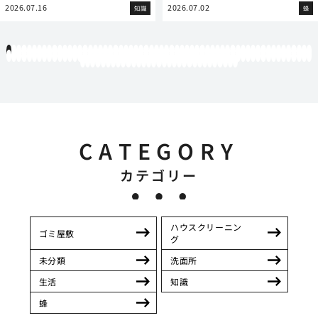
2026.07.16
2026.07.02
知識
蜂
1
2
3
4
5
6
7
8
9
10
11
12
13
14
15
16
17
18
19
20
21
22
23
24
25
26
27
28
29
30
31
32
33
34
35
36
37
38
39
40
41
42
43
44
45
46
47
48
49
50
51
52
53
54
55
56
57
58
59
60
61
62
63
64
65
66
67
68
69
70
71
72
73
74
75
76
77
78
79
80
81
82
83
84
85
86
87
88
89
90
91
92
93
94
95
96
97
98
99
100
101
102
103
104
105
106
107
108
109
110
111
112
113
114
115
116
117
118
119
12
121
122
123
124
125
126
127
128
129
130
131
132
133
134
135
136
137
138
139
140
141
142
143
144
145
146
147
148
149
150
151
CATEGORY
カテゴリー
ハウスクリーニン
ゴミ屋敷
グ
未分類
洗面所
生活
知識
蜂