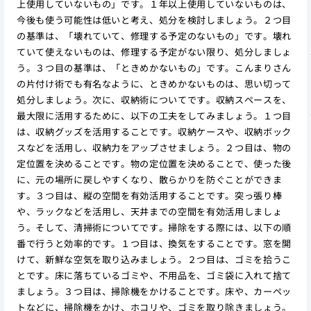
上使用していないもの」です。１年以上使用していないものは、
今後も使う可能性は低いと考え、処分を検討しましょう。２つ目
の基準は、「壊れていて、修理する予定のないもの」です。壊れ
ていて使えないものは、修理する予定がない限り、処分しましょ
う。３つ目の基準は、「ときめかないもの」です。こんまりさん
の片付け術でも有名なように、ときめかないものは、思い切って
処分しましょう。次に、収納術についてです。収納スペースを、
最大限に活用するために、以下の工夫をしてみましょう。１つ目
は、収納グッズを活用することです。収納ケースや、収納ボック
スなどを活用し、収納力をアップさせましょう。２つ目は、物の
定位置を決めることです。物の定位置を決めることで、使った後
に、元の場所に戻しやすくなり、散らかりを防ぐことができま
す。３つ目は、縦の空間を有効活用することです。突っ張り棒
や、ラックなどを活用し、天井までの空間を有効活用しましょ
う。そして、清掃術についてです。掃除をする際には、以下の順
番で行うと効率的です。１つ目は、換気をすることです。窓を開
けて、新鮮な空気を取り込みましょう。２つ目は、ゴミを拾うこ
とです。床に落ちているゴミや、不用品を、ゴミ袋に入れて捨て
ましょう。３つ目は、掃除機をかけることです。床や、カーペッ
トなどに、掃除機をかけ、ホコリや、ゴミを取り除きましょう。