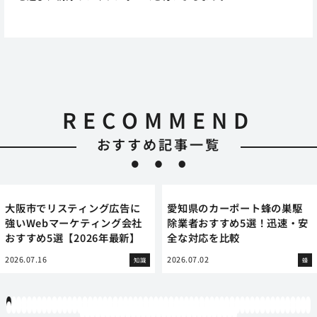
RECOMMEND
おすすめ記事一覧
大阪市でリスティング広告に
愛知県のカーポート蜂の巣駆
強いWebマーケティング会社
除業者おすすめ5選！迅速・安
おすすめ5選【2026年最新】
全な対応を比較
2026.07.16
2026.07.02
知識
蜂
1
2
3
4
5
6
7
8
9
10
11
12
13
14
15
16
17
18
19
20
21
22
23
24
25
26
27
28
29
30
31
32
33
34
35
36
37
38
39
40
41
42
43
44
45
46
47
48
49
50
51
52
53
54
55
56
57
58
59
60
61
62
63
64
65
66
67
68
69
70
71
72
73
74
75
76
77
78
79
80
81
82
83
84
85
86
87
88
89
90
91
92
93
94
95
96
97
98
99
100
101
102
103
104
105
106
107
108
109
110
111
112
113
114
115
116
117
118
119
12
121
122
123
124
125
126
127
128
129
130
131
132
133
134
135
136
137
138
139
140
141
142
143
144
145
146
147
148
149
150
151