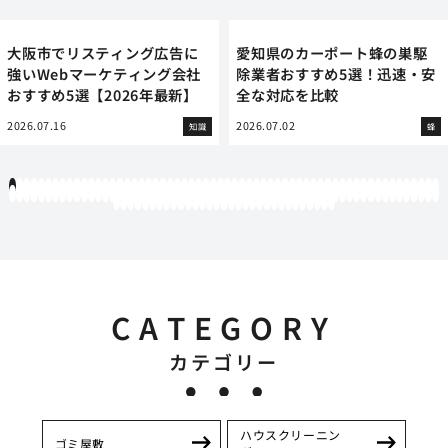
大阪市でリスティング広告に
愛知県のカーポート蜂の巣駆
強いWebマーケティング会社
除業者おすすめ5選！迅速・安
おすすめ5選【2026年最新】
全な対応を比較
2026.07.16
2026.07.02
知識
蜂
1
2
3
4
5
6
7
8
9
10
11
12
13
14
15
16
17
18
19
20
21
22
23
24
25
26
27
28
29
30
31
32
33
34
35
36
37
38
39
40
41
42
43
44
45
46
47
48
49
50
51
52
53
54
55
56
57
58
59
60
61
62
63
64
65
66
67
68
69
70
71
72
73
74
75
76
77
78
79
80
81
82
83
84
85
86
87
88
89
90
91
92
93
94
95
96
97
98
99
100
101
102
103
104
105
106
107
108
109
110
111
112
113
114
115
116
117
118
119
12
121
122
123
124
125
126
127
128
129
130
131
132
133
134
135
136
137
138
139
140
141
142
143
144
145
146
147
148
149
150
151
CATEGORY
カテゴリー
ハウスクリーニン
ゴミ屋敷