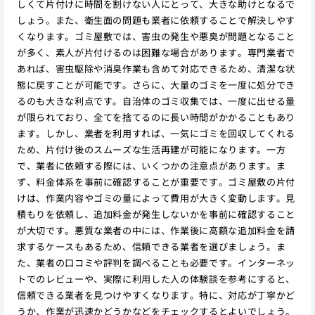
しくて片付けに時間を割けない人にとって、大きな助けとなるで
しょう。また、衛生面の問題も業者に依頼することで解決しやす
くなります。ゴミ屋敷では、害虫の発生や悪臭が問題となること
が多く、素人が片付けるのは困難な場合があります。専門業者で
あれば、害虫駆除や消臭作業も含めて対応できるため、清潔な状
態に戻すことが可能です。さらに、大量のゴミを一度に処分でき
るのも大きな利点です。自治体のゴミ収集では、一度に出せる量
が限られており、全てを捨てるのに長い時間がかかることもあり
ます。しかし、業者を利用すれば、一気にゴミを回収してくれる
ため、片付け後のスムーズな生活再建が可能になります。一方
で、業者に依頼する際には、いくつかの注意点があります。ま
ず、料金体系を事前に確認することが重要です。ゴミ屋敷の片付
けは、作業内容やゴミの量によって費用が大きく変動します。見
積もりを依頼し、追加料金が発生しないかを事前に確認すること
が大切です。悪質な業者の中には、作業後に高額な追加料金を請
求するケースもあるため、信頼できる業者を選びましょう。ま
た、業者の口コミや評判を調べることも必要です。インターネッ
トでのレビューや、実際に利用した人の体験談を参考にすると、
信頼できる業者を見つけやすくなります。特に、対応が丁寧かど
うか、作業が迅速かどうかなどをチェックするとよいでしょう。