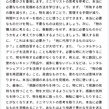
心の豊かさを重視します。ミニマリストの思考を参考に、本当に
必要なものを見極める方法を学びましょう。まず、「所有する物
の数を減らす」こと。物を減らすことで、管理する手間が減り、
時間やエネルギーを他のことに使うことができます。本当に必要
なものだけを残し、不要なものは処分しましょう。次に、「物の
購入前に考える」こと。衝動買いをせず、本当に必要なものかど
うかをよく考えてから購入するようにしましょう。購入する前
に、「これは本当に必要か？」「他に代用できるものはない
か？」と自問自答することが大切です。また、「レンタルやシェ
アリングを活用する」ことも有効です。必要な時にだけ借りるこ
とで、物を所有する必要がなくなります。例えば、年に数回しか
使わないキャンプ用品や、滅多に着ないドレスなどは、レンタル
やシェアリングを活用するのがおすすめです。さらに、「物の価
値を再認識する」こと。高価なものでも、使わなければ意味があ
りません。本当に価値のあるものを見極め、大切に使いましょ
う。最後に、「感謝の気持ちを持つ」こと。物に対して感謝の気
持ちを持つことで、物を大切にするようになります。感謝の気持
ちを持つことで、物を粗末に扱ったり、無駄に増やしたりするこ
とがなくなります。ミニマリストの思考を取り入れ、本当に必要
なものを見極めることで、あなたはより快適で豊かな生活を送る