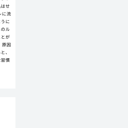
処はせ
レに流
ように
このル
ことが
、原因
ると、
な習慣
背