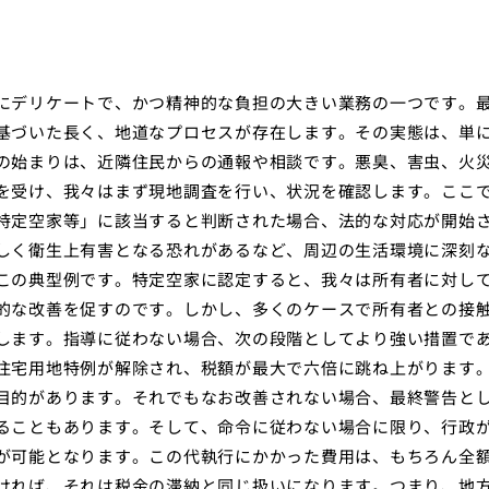
にデリケートで、かつ精神的な負担の大きい業務の一つです。
基づいた長く、地道なプロセスが存在します。その実態は、単
の始まりは、近隣住民からの通報や相談です。悪臭、害虫、火
を受け、我々はまず現地調査を行い、状況を確認します。ここ
特定空家等」に該当すると判断された場合、法的な対応が開始
しく衛生上有害となる恐れがあるなど、周辺の生活環境に深刻
この典型例です。特定空家に認定すると、我々は所有者に対し
的な改善を促すのです。しかし、多くのケースで所有者との接
します。指導に従わない場合、次の段階としてより強い措置で
住宅用地特例が解除され、税額が最大で六倍に跳ね上がります
目的があります。それでもなお改善されない場合、最終警告と
ることもあります。そして、命令に従わない場合に限り、行政
が可能となります。この代執行にかかった費用は、もちろん全
ければ、それは税金の滞納と同じ扱いになります。つまり、地