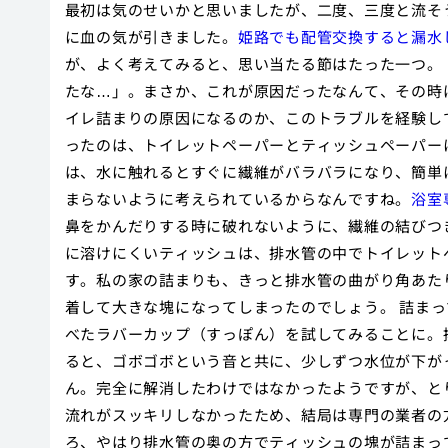
最初は気のせいかと思いましたが、二度、三度と流そ
に血の気が引きました。
姫路でも配管交換すると漏水
が、よく考えてみると、思い当たる節はたった一つ。
たな…」。まさか、これが原因だったなんて、その時
イレ詰まりの原因になるのか、このトラブルを経験し
ったのは、トイレットペーパーとティッシュペーパー
は、水に触れるとすぐに繊維がバラバラになり、簡単
まらないように考えられているからなんですね。
浴室
鼻をかんだりする時に破れないように、繊維の結びつ
に溶けにくいティッシュは、排水管の中でトイレット
す。私の家の詰まりも、きっと排水管の曲がり角あた
着して大きな塊になってしまったのでしょう。 詰ま
べたラバーカップ（すっぽん）を試してみることに。
ると、ゴボゴボという音と共に、少しずつ水位が下が
ん。完全に解消したわけではなかったようですが、と
流れがスッキリしなかったため、結局は専門の業者の
ろ、やはり排水管の奥の方でティッシュの塊が詰まっ