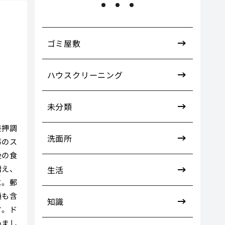
た
ゴミ屋敷
ハウスクリーニング
未分類
差押調
洗面所
事のス
後の食
増え、
生活
に。郵
通も含
知識
す。ド
いまし