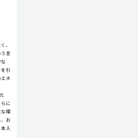
なく、
いう言
安な
」を引
のエネ
た
さらに
生な環
し、お
、本人