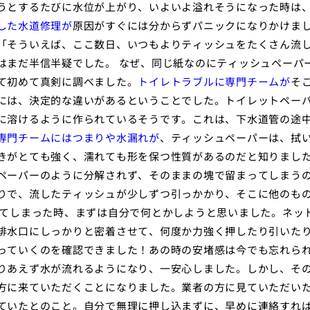
うとするたびに水位が上がり、いよいよ溢れそうになった時は
した水道修理が
原因がすぐには分からずパニックになりかけま
「そういえば、ここ数日、いつもよりティッシュをたくさん流
はまだ半信半疑でした。 なぜ、同じ紙なのにティッシュペーパ
て初めて真剣に調べました。
トイレトラブルに専門チームが
そ
には、決定的な違いがあるということでした。トイレットペー
に溶けるように作られているそうです。これは、下水道管の途
専門チームにはつまりや水漏れが
、ティッシュペーパーは、拭
きがとても強く、濡れても形を保つ性質があるのだと知りまし
ペーパーのように分解されず、そのままの塊で留まってしまう
りで、流したティッシュが少しずつ引っかかり、そこに他のも
ってしまった時、まずは自分で何とかしようと思いました。ネッ
排水口にしっかりと密着させて、何度か力強く押したり引いた
っていくのを確認できました！あの時の安堵感は今でも忘れら
りあえず水が流れるようになり、一安心しました。しかし、そ
方に来ていただくことになりました。業者の方に見ていただい
ていたとのこと。自分で無理に押し込まずに、早めに連絡すれ