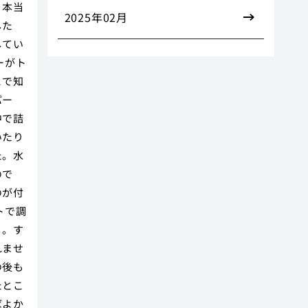
、本当
2025年02月
した
してい
ーがト
こで知
パー
中で詰
いたり
た。水
ので
のが付
トで調
り。す
れませ
の後も
たとこ
ばよか