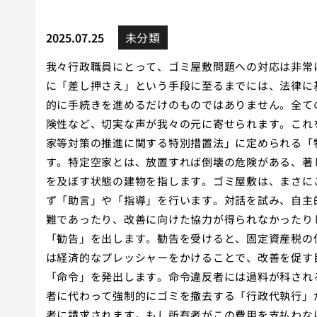
2025.07.25
未分類
我々行政職員にとって、ゴミ屋敷問題への対応は非常
に「差し押さえ」という手段に至るまでには、法律に
的に手続きを進めるだけのものではありません。全て
険性など、切実な声が我々の元に寄せられます。これ
家等対策の推進に関する特別措置法」に定められる「
す。特定空家とは、放置すれば倒壊の危険がある、著
を及ぼす状態の建物を指します。ゴミ屋敷は、まさに
ず「助言」や「指導」を行います。対話を試み、自主
難であったり、改善に向けた協力が得られなかったり
「勧告」を出します。勧告を受けると、固定資産税の
は経済的なプレッシャーをかけることで、改善を促す
「命令」を発出します。命令違反者には過料が科され
者に代わって強制的にゴミを撤去する「行政代執行」
者に請求されます。もし所有者がこの費用を支払わな