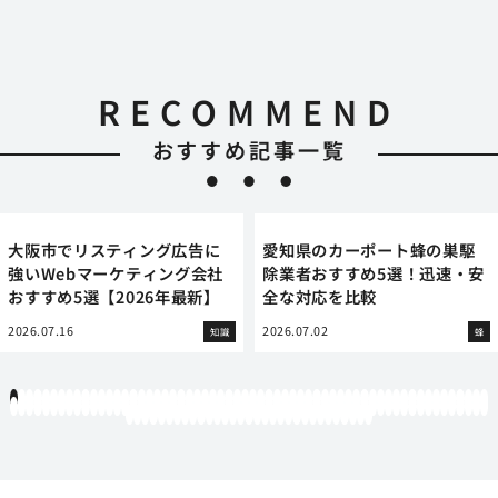
RECOMMEND
おすすめ記事一覧
大阪市でリスティング広告に
愛知県のカーポート蜂の巣駆
強いWebマーケティング会社
除業者おすすめ5選！迅速・安
おすすめ5選【2026年最新】
全な対応を比較
2026.07.16
2026.07.02
知識
蜂
1
2
3
4
5
6
7
8
9
10
11
12
13
14
15
16
17
18
19
20
21
22
23
24
25
26
27
28
29
30
31
32
33
34
35
36
37
38
39
40
41
42
43
44
45
46
47
48
49
50
51
52
53
54
55
56
57
58
59
60
61
62
63
64
65
66
67
68
69
70
71
72
73
74
75
76
77
78
79
80
81
82
83
84
85
86
87
88
89
90
91
92
93
94
95
96
97
98
99
100
101
102
103
104
105
106
107
108
109
110
111
112
113
114
115
116
117
118
119
12
121
122
123
124
125
126
127
128
129
130
131
132
133
134
135
136
137
138
139
140
141
142
143
144
145
146
147
148
149
150
151