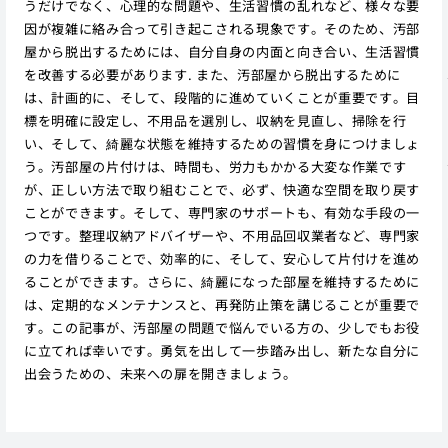
うだけでなく、心理的な問題や、生活習慣の乱れなど、様々な要
因が複雑に絡み合って引き起こされる現象です。そのため、汚部
屋から脱出するためには、自分自身の内面と向き合い、生活習慣
を改善する必要があります. また、汚部屋から脱出するために
は、計画的に、そして、段階的に進めていくことが重要です。目
標を明確に設定し、不用品を選別し、収納を見直し、掃除を行
い、そして、綺麗な状態を維持するための習慣を身につけましょ
う。汚部屋の片付けは、時間も、労力もかかる大変な作業です
が、正しい方法で取り組むことで、必ず、快適な空間を取り戻す
ことができます。そして、専門家のサポートも、有効な手段の一
つです。整理収納アドバイザーや、不用品回収業者など、専門家
の力を借りることで、効率的に、そして、安心して片付けを進め
ることができます。さらに、綺麗になった部屋を維持するために
は、定期的なメンテナンスと、再発防止策を講じることが重要で
す。この記事が、汚部屋の問題で悩んでいる方の、少しでもお役
に立てれば幸いです。勇気を出して一歩踏み出し、新たな自分に
出会うための、未来への扉を開きましょう。