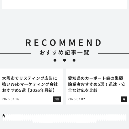
RECOMMEND
おすすめ記事一覧
大阪市でリスティング広告に
愛知県のカーポート蜂の巣駆
強いWebマーケティング会社
除業者おすすめ5選！迅速・安
おすすめ5選【2026年最新】
全な対応を比較
2026.07.16
2026.07.02
知識
蜂
1
2
3
4
5
6
7
8
9
10
11
12
13
14
15
16
17
18
19
20
21
22
23
24
25
26
27
28
29
30
31
32
33
34
35
36
37
38
39
40
41
42
43
44
45
46
47
48
49
50
51
52
53
54
55
56
57
58
59
60
61
62
63
64
65
66
67
68
69
70
71
72
73
74
75
76
77
78
79
80
81
82
83
84
85
86
87
88
89
90
91
92
93
94
95
96
97
98
99
100
101
102
103
104
105
106
107
108
109
110
111
112
113
114
115
116
117
118
119
12
121
122
123
124
125
126
127
128
129
130
131
132
133
134
135
136
137
138
139
140
141
142
143
144
145
146
147
148
149
150
151