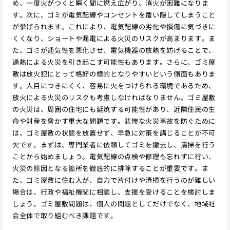
め、一度火がつくと瞬く間に燃え広がり、消火が困難になりま
す。次に、ゴミが電気配線やコンセントを覆い隠してしまうこと
が挙げられます。これにより、電気配線の劣化や損傷に気づきに
くくなり、ショートや漏電による火災のリスクが高まります。ま
た、ゴミが通気性を悪化させ、電気機器の放熱を妨げることで、
過熱による火災を引き起こす可能性もあります。さらに、ゴミ屋
敷は放火犯にとって格好の標的となりやすいという側面もありま
す。人目につきにくく、容易に火をつけられる環境であるため、
放火による火災のリスクも考慮しなければなりません。ゴミ屋敷
の火災は、周囲の住宅にも延焼する可能性があり、近隣住民の生
命や財産を脅かす重大な問題です。悲惨な火災事故を防ぐために
は、ゴミ屋敷の状態を放置せず、早急に対策を講じることが不可
欠です。まずは、専門業者に依頼してゴミを撤去し、清掃を行う
ことから始めましょう。電気配線の点検や修理も忘れずに行い、
火災の原因となる箇所を徹底的に排除することが重要です。ま
た、ゴミ屋敷に住む人が、自力で片付けや清掃を行うのが難しい
場合は、行政や福祉機関に相談し、支援を受けることを検討しま
しょう。ゴミ屋敷問題は、個人の問題としてだけでなく、地域社
会全体で取り組むべき課題です。